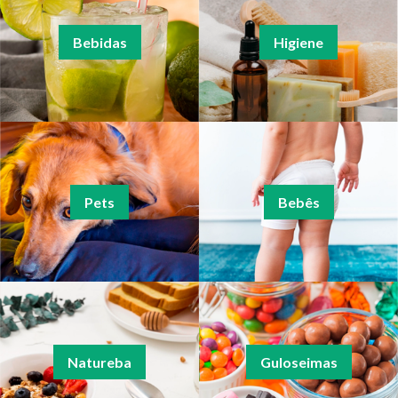
Bebidas
Higiene
Pets
Bebês
Natureba
Guloseimas